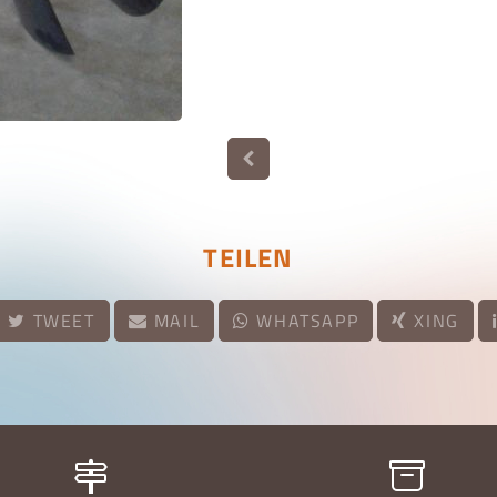
TEILEN
TWEET
MAIL
WHATSAPP
XING