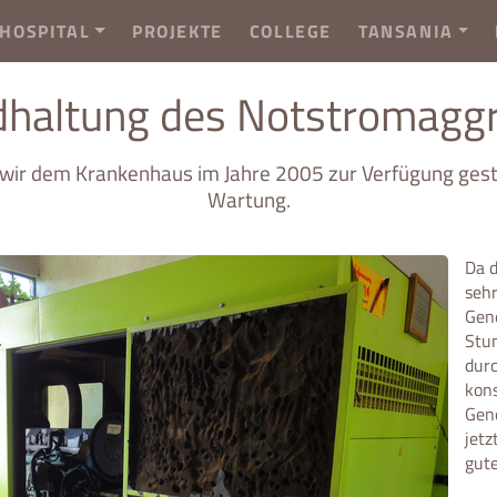
HOSPITAL
PROJEKTE
COLLEGE
TANSANIA
dhaltung des Notstromagg
ir dem Krankenhaus im Jahre 2005 zur Verfügung geste
Wartung.
Da d
sehr
Gene
Stun
dur
kons
Gen
jetz
gut