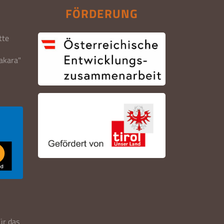
FÖRDERUNG
tte
fakara"
ür das