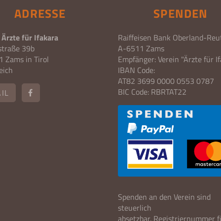
ADRESSE
SPENDEN
 Ärzte für Ifakara
Raiffeisen Bank Oberland-Reu
straße 39b
A-6511 Zams
 Zams in Tirol
Empfänger: Verein "Ärzte für I
eich
IBAN Code:
AT82 3699 0000 0553 0787
BIC Code: RBRTAT22
IL
Spenden an den Verein sind
steuerlich
absetzbar. Registriernummer f