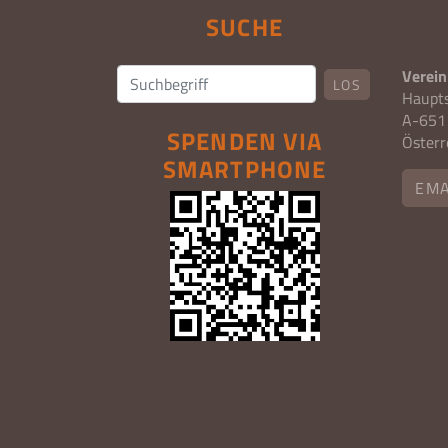
SUCHE
Verein
LOS
Haupt
A-6511
SPENDEN VIA
Österr
SMARTPHONE
EMA