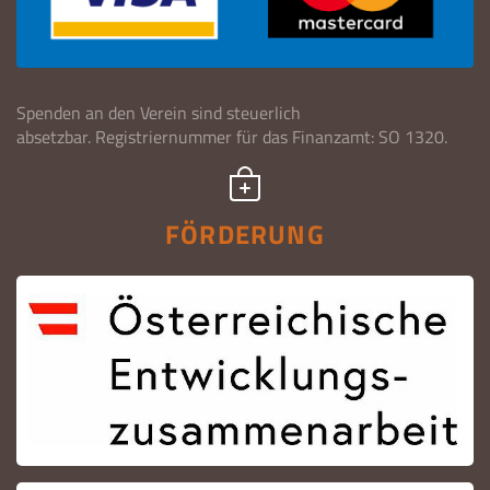
Spenden an den Verein sind steuerlich
absetzbar. Registriernummer für das Finanzamt: SO 1320.
FÖRDERUNG