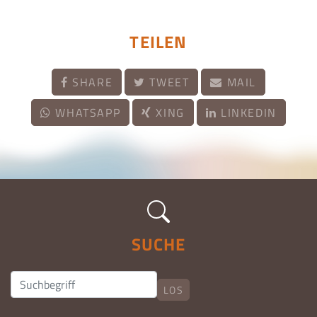
TEILEN
SHARE
TWEET
MAIL
WHATSAPP
XING
LINKEDIN
SUCHE
LOS