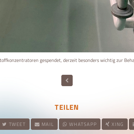
toffkonzentratoren gespendet, derzeit besonders wichtig zur Beha
TEILEN
TWEET
MAIL
WHATSAPP
XING