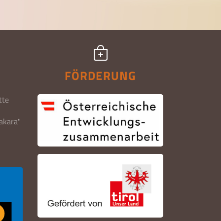
FÖRDERUNG
tte
fakara"